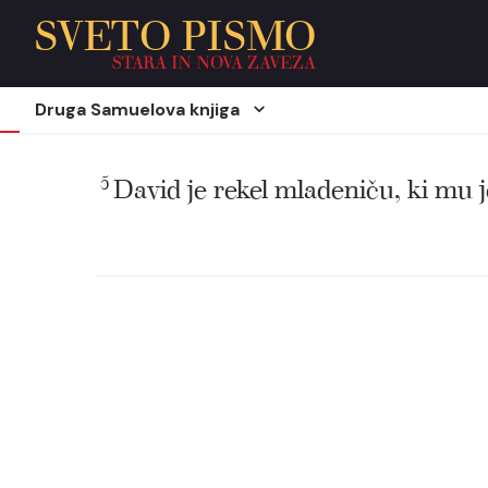
SVETO PISMO
STARA IN NOVA ZAVEZA
Druga Samuelova knjiga
5
David je rekel mladeniču, ki mu j