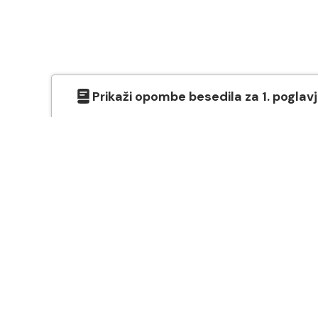
Prikaži
opombe besedila
za
1
. poglav
O SVETEM PISMU