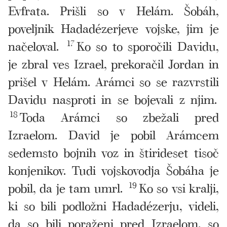
Evfrata. Prišli so v Helám. Šobáh,
poveljnik Hadadézerjeve vojske, jim je
načeloval.
17
Ko so to sporočili Davidu,
je zbral ves Izrael, prekoračil Jordan in
prišel v Helám. Arámci so se razvrstili
Davidu nasproti in se bojevali z njim.
18
Toda Arámci so zbežali pred
Izraelom. David je pobil Arámcem
sedemsto bojnih voz in štirideset tisoč
konjenikov. Tudi vojskovodja Šobáha je
pobil, da je tam umrl.
19
Ko so vsi kralji,
ki so bili podložni Hadadézerju, videli,
da so bili poraženi pred Izraelom, so