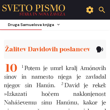
SVETO PISMO
STARA IN NOVA ZAVEZA
Druga Samuelova knjiga
Žalitev Davidovih poslancev
1
Potem je umrl kralj Amónovih
10
sinov in namesto njega je zavladal
njegov sin Hanún.
2
David je rekel:
»Izkazati hočem naklonjenost
Naháševemu sinu Hanúnu, kakor je