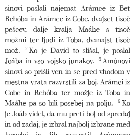
sinovi poslali najemat Arámce iz Bet
Rehóba in Arámce iz Cobe, dvajset tisoč
pešcev, dalje kralja Maáhe s tisoč
možmi ter ljudi iz Toba, dvanajst tisoč
mož.
7
Ko je David to slišal, je poslal
Joába in vso vojsko junakov.
8
Amónovi
sinovi so prišli ven in se pred vhodom v
mestna vrata razvrstili za boj. Arámci iz
Cobe in Rehóba ter možje iz Toba in
Maáhe pa so bili posebej na polju.
9
Ko
je Joáb videl, da mu preti boj od spredaj
in od zadaj, je izbral najbolj izbrane med
Izraelci in jih razvrstil Arámcem