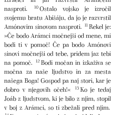
nasproti.
10
Ostalo vojsko je izročil
svojemu bratu Abišáju, da jo je razvrstil
Amónovim sinovom nasproti.
11
Rekel je:
»Če bodo Arámci močnejši od mene, mi
bodi ti v pomoč! Če pa bodo Amónovi
sinovi močnejši od tebe, pridem jaz tebi
na pomoč.
12
Bodi močan in izkaživa se
močna za naše ljudstvo in za mesta
našega Boga! Gospod pa naj stori, kar je
dobro v njegovih očeh!«
13
Ko je tedaj
Joáb z ljudstvom, ki je bilo z njim, stopil
v boj z Arámci, so ti zbežali pred njim.
14