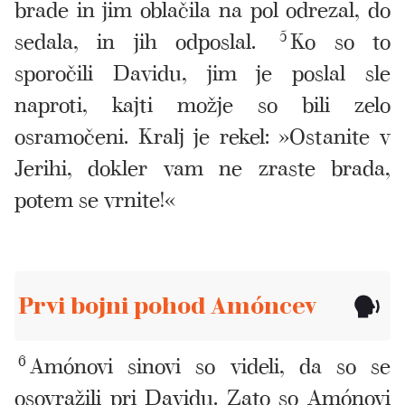
brade in jim oblačila na pol odrezal, do
sedala, in jih odposlal.
5
Ko so to
sporočili Davidu, jim je poslal sle
naproti, kajti možje so bili zelo
osramočeni. Kralj je rekel: »Ostanite v
Jerihi, dokler vam ne zraste brada,
potem se vrnite!«
Prvi bojni pohod Amóncev
6
Amónovi sinovi so videli, da so se
osovražili pri Davidu. Zato so Amónovi