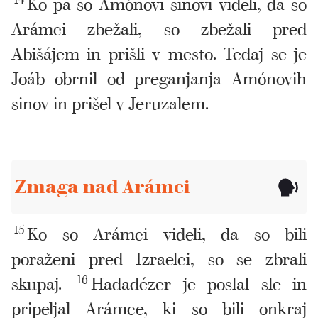
Ko pa so Amónovi sinovi videli, da so
Arámci zbežali, so zbežali pred
Abišájem in prišli v mesto. Tedaj se je
Joáb obrnil od preganjanja Amónovih
sinov in prišel v Jeruzalem.
Zmaga nad Arámci
15
Ko so Arámci videli, da so bili
poraženi pred Izraelci, so se zbrali
skupaj.
16
Hadadézer je poslal sle in
pripeljal Arámce, ki so bili onkraj