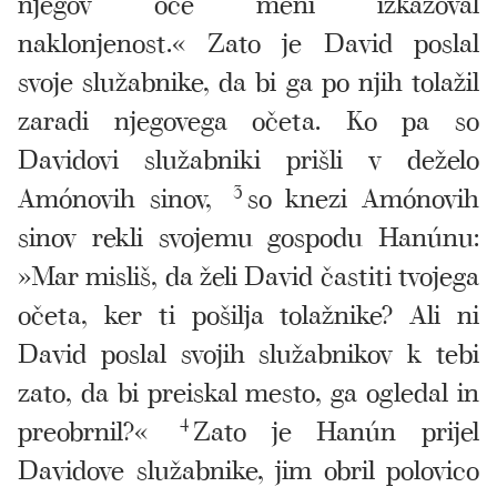
njegov oče meni izkazoval
naklonjenost.« Zato je David poslal
svoje služabnike, da bi ga po njih tolažil
zaradi njegovega očeta. Ko pa so
Davidovi služabniki prišli v deželo
Amónovih sinov,
3
so knezi Amónovih
sinov rekli svojemu gospodu Hanúnu:
»Mar misliš, da želi David častiti tvojega
očeta, ker ti pošilja tolažnike? Ali ni
David poslal svojih služabnikov k tebi
zato, da bi preiskal mesto, ga ogledal in
preobrnil?«
4
Zato je Hanún prijel
Davidove služabnike, jim obril polovico