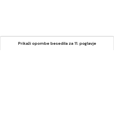
Prikaži
opombe besedila
za
11
. poglavje