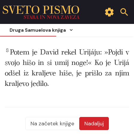
SVETO PISMO
STARA IN NOVA ZAVEZA
Druga Samuelova knjiga
8
Potem je David rekel Urijáju: »Pojdi v
svojo hišo in si umij noge!« Ko je Urijá
odšel iz kraljeve hiše, je prišlo za njim
kraljevo jedilo.
Na začetek knjige
Nadaljuj