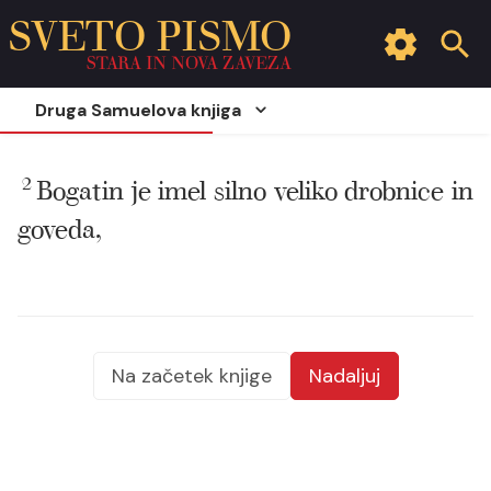
SVETO PISMO
STARA IN NOVA ZAVEZA
Druga Samuelova knjiga
2
Bogatin je imel silno veliko drobnice in
goveda,
Na začetek knjige
Nadaljuj