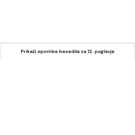
Prikaži
opombe besedila
za
12
. poglavje