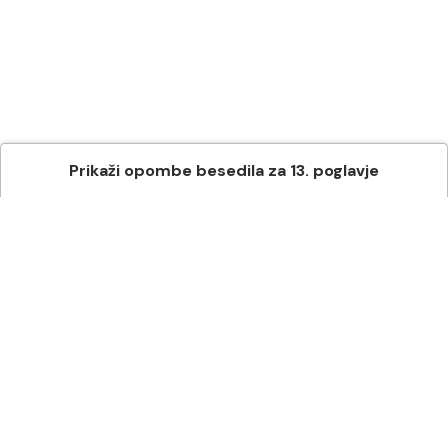
Prikaži
opombe besedila
za
13
. poglavje