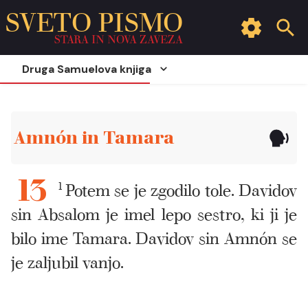
SVETO PISMO
STARA IN NOVA ZAVEZA
Druga Samuelova knjiga
Amnón in Tamara
1
Potem se je zgodilo tole. Davidov
13
sin Absalom je imel lepo sestro, ki ji je
bilo ime Tamara. Davidov sin Amnón se
je zaljubil vanjo.