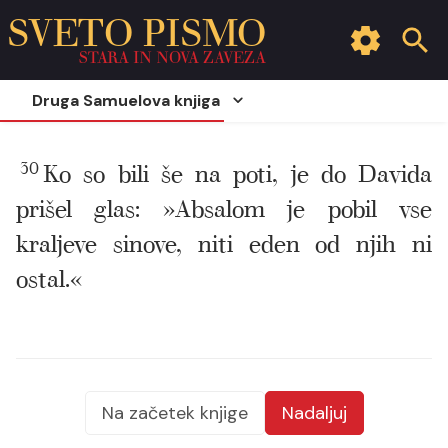
SVETO PISMO
STARA IN NOVA ZAVEZA
Druga Samuelova knjiga
30
Ko so bili še na poti, je do Davida
prišel glas: »Absalom je pobil vse
kraljeve sinove, niti eden od njih ni
ostal.«
Na začetek knjige
Nadaljuj