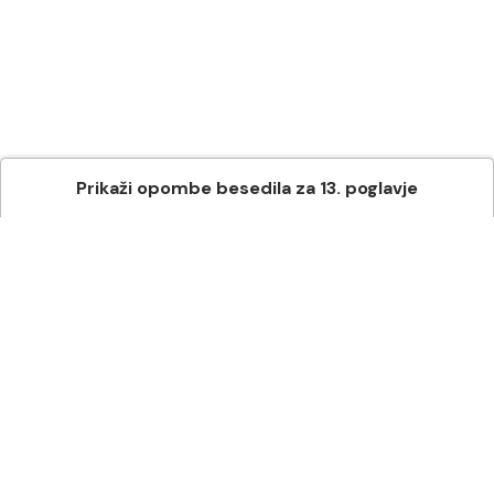
Prikaži
opombe besedila
za
13
. poglavje