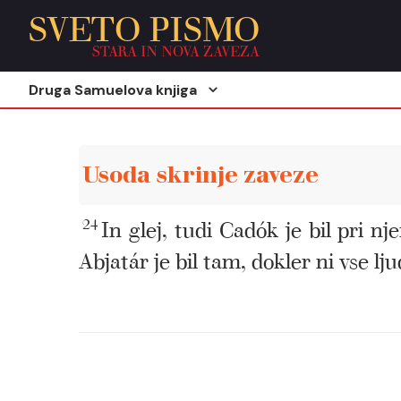
SVETO PISMO
STARA IN NOVA ZAVEZA
Druga Samuelova knjiga
Usoda skrinje zaveze
24
In glej, tudi Cadók je bil pri nj
Abjatár je bil tam, dokler ni vse lj