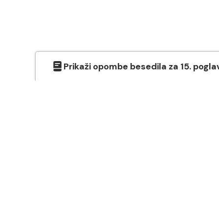
Prikaži
opombe besedila
za
15
. pogla
O SVETEM PISMU