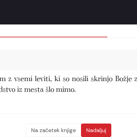
em z vsemi leviti, ki so nosili skrinjo Božje 
udstvo iz mesta šlo mimo.
Na začetek knjige
Nadaljuj