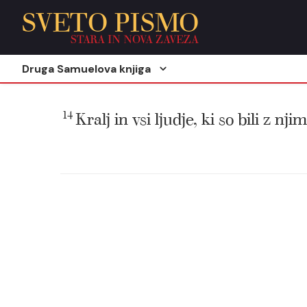
SVETO PISMO
STARA IN NOVA ZAVEZA
Druga Samuelova knjiga
14
Kralj in vsi ljudje, ki so bili z n