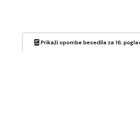
Prikaži
opombe besedila
za
16
. pogla
O SVETEM PISMU