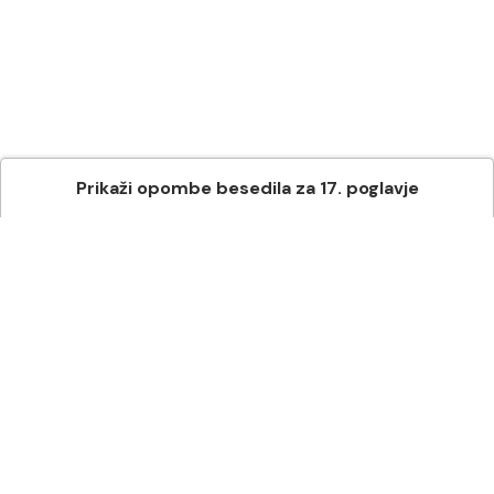
Prikaži
opombe besedila
za
17
. poglavje