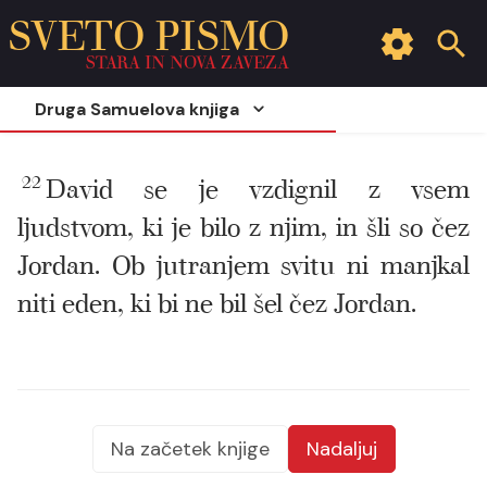
SVETO PISMO
STARA IN NOVA ZAVEZA
Druga Samuelova knjiga
22
David se je vzdignil z vsem
ljudstvom, ki je bilo z njim, in šli so čez
Jordan. Ob jutranjem svitu ni manjkal
niti eden, ki bi ne bil šel čez Jordan.
Na začetek knjige
Nadaljuj