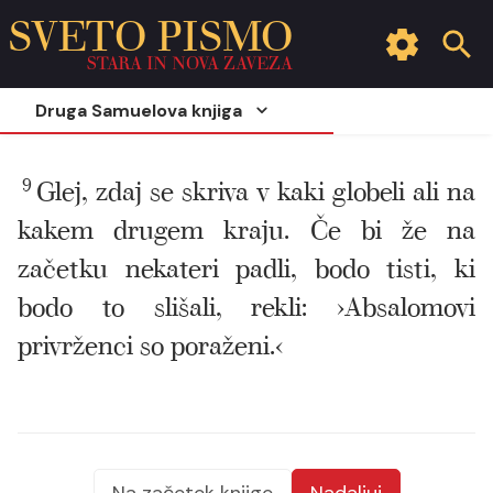
SVETO PISMO
STARA IN NOVA ZAVEZA
Druga Samuelova knjiga
9
Glej, zdaj se skriva v kaki globeli ali na
kakem drugem kraju. Če bi že na
začetku nekateri padli, bodo tisti, ki
bodo to slišali, rekli: ›Absalomovi
privrženci so poraženi.‹