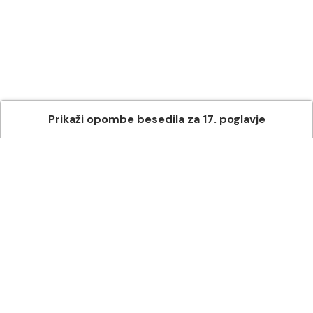
Prikaži
opombe besedila
za
17
. poglavje