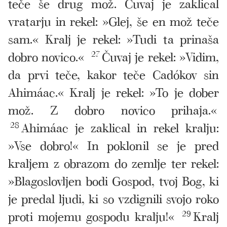
teče še drug mož. Čuvaj je zaklical
vratarju in rekel: »Glej, še en mož teče
sam.« Kralj je rekel: »Tudi ta prinaša
dobro novico.«
27
Čuvaj je rekel: »Vidim,
da prvi teče, kakor teče Cadókov sin
Ahimáac.« Kralj je rekel: »To je dober
mož. Z dobro novico prihaja.«
28
Ahimáac je zaklical in rekel kralju:
»Vse dobro!« In poklonil se je pred
kraljem z obrazom do zemlje ter rekel:
»Blagoslovljen bodi Gospod, tvoj Bog, ki
je predal ljudi, ki so vzdignili svojo roko
proti mojemu gospodu kralju!«
29
Kralj