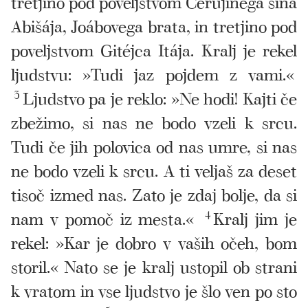
tretjino pod poveljstvom Cerújinega sina
Abišája, Joábovega brata, in tretjino pod
poveljstvom Gitéjca Itája. Kralj je rekel
ljudstvu: »Tudi jaz pojdem z vami.«
3
Ljudstvo pa je reklo: »Ne hodi! Kajti če
zbežimo, si nas ne bodo vzeli k srcu.
Tudi če jih polovica od nas umre, si nas
ne bodo vzeli k srcu. A ti veljaš za deset
tisoč izmed nas. Zato je zdaj bolje, da si
nam v pomoč iz mesta.«
4
Kralj jim je
rekel: »Kar je dobro v vaših očeh, bom
storil.« Nato se je kralj ustopil ob strani
k vratom in vse ljudstvo je šlo ven po sto