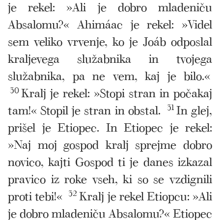
je rekel: »Ali je dobro mladeniču
Absalomu?« Ahimáac je rekel: »Videl
sem veliko vrvenje, ko je Joáb odposlal
kraljevega služabnika in tvojega
služabnika, pa ne vem, kaj je bilo.«
30
Kralj je rekel: »Stopi stran in počakaj
tam!« Stopil je stran in obstal.
31
In glej,
prišel je Etiopec. In Etiopec je rekel:
»Naj moj gospod kralj sprejme dobro
novico, kajti Gospod ti je danes izkazal
pravico iz roke vseh, ki so se vzdignili
proti tebi!«
32
Kralj je rekel Etiopcu: »Ali
je dobro mladeniču Absalomu?« Etiopec