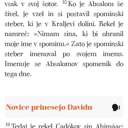
vsak v svoj šotor.
18
Ko je Absalom še
živel, je vzel in si postavil spominski
steber, ki je v Kraljevi dolini. Rekel je
namreč: »Nimam sina, ki bi ohranil
moje ime v spominu.« Zato je spominski
steber imenoval po svojem imenu.
Imenuje se Absalomov spomenik do
tega dne.
Novice prinesejo Davidu
19
Tedaj je rekel Cadókov sin Ahimáac: