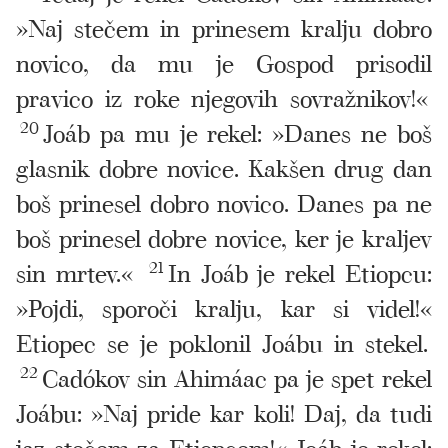
»Naj stečem in prinesem kralju dobro
novico, da mu je Gospod prisodil
pravico iz roke njegovih sovražnikov!«
20
Joáb pa mu je rekel: »Danes ne boš
glasnik dobre novice. Kakšen drug dan
boš prinesel dobro novico. Danes pa ne
boš prinesel dobre novice, ker je kraljev
sin mrtev.«
21
In Joáb je rekel Etiopcu:
»Pojdi, sporoči kralju, kar si videl!«
Etiopec se je poklonil Joábu in stekel.
22
Cadókov sin Ahimáac pa je spet rekel
Joábu: »Naj pride kar koli! Daj, da tudi
jaz stečem za Etiopcem!« Joáb je rekel: