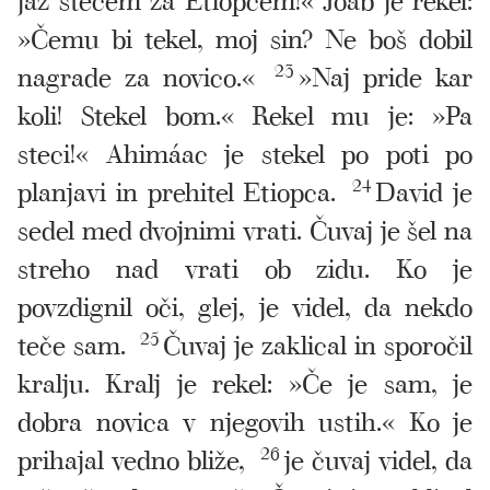
»Čemu bi tekel, moj sin? Ne boš dobil
nagrade za novico.«
23
»Naj pride kar
koli! Stekel bom.« Rekel mu je: »Pa
steci!« Ahimáac je stekel po poti po
planjavi in prehitel Etiopca.
24
David je
sedel med dvojnimi vrati. Čuvaj je šel na
streho nad vrati ob zidu. Ko je
povzdignil oči, glej, je videl, da nekdo
teče sam.
25
Čuvaj je zaklical in sporočil
kralju. Kralj je rekel: »Če je sam, je
dobra novica v njegovih ustih.« Ko je
prihajal vedno bliže,
26
je čuvaj videl, da