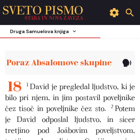
SVETO PISMO
STARA IN NOVA ZAVEZA
Druga Samuelova knjiga
Poraz Absalomove skupine
1
David je pregledal ljudstvo, ki je
18
bilo pri njem, in jim postavil poveljnike
čez tisoč in poveljnike čez sto.
2
Potem
je David odposlal ljudstvo, in sicer
tretjino pod Joábovim poveljstvom,