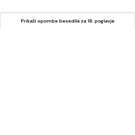
Prikaži
opombe besedila
za
18
. poglavje