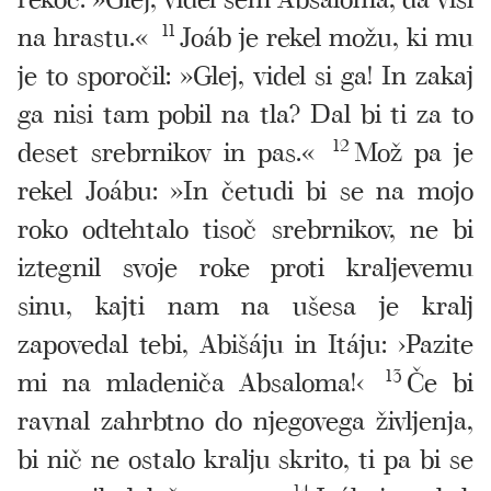
na hrastu.«
11
Joáb je rekel možu, ki mu
je to sporočil: »Glej, videl si ga! In zakaj
ga nisi tam pobil na tla? Dal bi ti za to
deset srebrnikov in pas.«
12
Mož pa je
rekel Joábu: »In četudi bi se na mojo
roko odtehtalo tisoč srebrnikov, ne bi
iztegnil svoje roke proti kraljevemu
sinu, kajti nam na ušesa je kralj
zapovedal tebi, Abišáju in Itáju: ›Pazite
mi na mladeniča Absaloma!‹
13
Če bi
ravnal zahrbtno do njegovega življenja,
bi nič ne ostalo kralju skrito, ti pa bi se
14