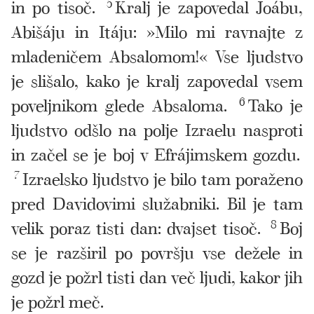
in po tisoč.
5
Kralj je zapovedal Joábu,
Abišáju in Itáju: »Milo mi ravnajte z
mladeničem Absalomom!« Vse ljudstvo
je slišalo, kako je kralj zapovedal vsem
poveljnikom glede Absaloma.
6
Tako je
ljudstvo odšlo na polje Izraelu nasproti
in začel se je boj v Efrájimskem gozdu.
7
Izraelsko ljudstvo je bilo tam poraženo
pred Davidovimi služabniki. Bil je tam
velik poraz tisti dan: dvajset tisoč.
8
Boj
se je razširil po površju vse dežele in
gozd je požrl tisti dan več ljudi, kakor jih
je požrl meč.