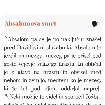
Absalomova smrt
9
Absalom pa se je po naključju znašel
pred Davidovimi služabniki. Absalom je
jezdil na mezgu, mezeg pa je prišel pod
gosto vejevje velikega hrasta. In obtičal
je z glavo na hrastu in obvisel med
nebom in zemljo, medtem ko je mezeg,
ki je bil pod njim, oddirjal naprej.
10
Neki mož je to videl in sporočil Joábu,
rekoč: »Glej, videl sem Absaloma, da visi