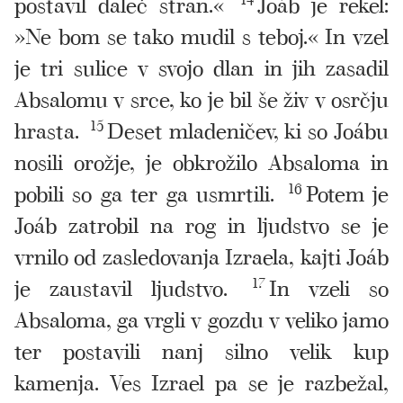
postavil daleč stran.«
Joáb je rekel:
»Ne bom se tako mudil s teboj.« In vzel
je tri sulice v svojo dlan in jih zasadil
Absalomu v srce, ko je bil še živ v osrčju
hrasta.
15
Deset mladeničev, ki so Joábu
nosili orožje, je obkrožilo Absaloma in
pobili so ga ter ga usmrtili.
16
Potem je
Joáb zatrobil na rog in ljudstvo se je
vrnilo od zasledovanja Izraela, kajti Joáb
je zaustavil ljudstvo.
17
In vzeli so
Absaloma, ga vrgli v gozdu v veliko jamo
ter postavili nanj silno velik kup
kamenja. Ves Izrael pa se je razbežal,