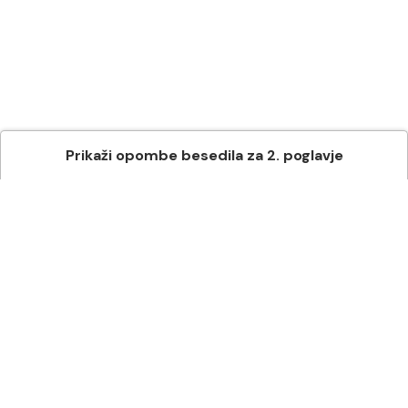
Prikaži
opombe besedila
za
2
. poglavje