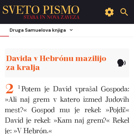
SVETO PISMO
STARA IN NOVA ZAVEZA
Druga Samuelova knjiga
Davida v Hebrónu mazilijo
za kralja
1
Potem je David vprašal Gospoda:
2
»Ali naj grem v katero izmed Judovih
mest?« Gospod mu je rekel: »Pojdi!«
David je rekel: »Kam naj grem?« Rekel
je: »V Hebrón.«