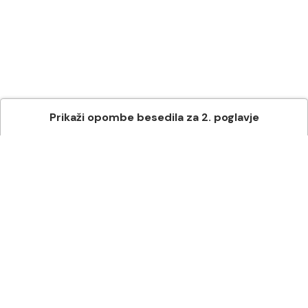
Prikaži
opombe besedila
za
2
. poglavje