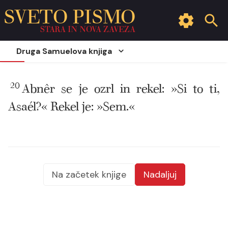
SVETO PISMO
STARA IN NOVA ZAVEZA
Druga Samuelova knjiga
20
Abnêr se je ozrl in rekel: »Si to ti,
Asaél?« Rekel je: »Sem.«
Na začetek knjige
Nadaljuj