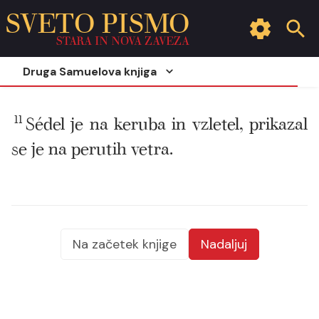
SVETO PISMO
STARA IN NOVA ZAVEZA
Druga Samuelova knjiga
11
Sédel je na keruba in vzletel, prikazal
se je na perutih vetra.
Na začetek knjige
Nadaljuj