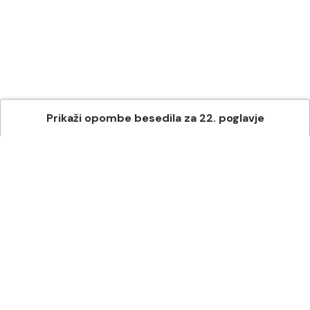
Prikaži
opombe besedila
za
22
. poglavje