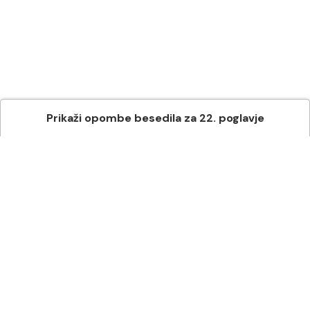
Prikaži
opombe besedila
za
22
. poglavje