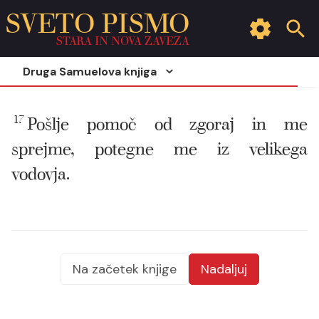
SVETO PISMO
STARA IN NOVA ZAVEZA
Druga Samuelova knjiga
17
Pošlje pomoč od zgoraj in me
sprejme, potegne me iz velikega
vodovja.
Na začetek knjige
Nadaljuj