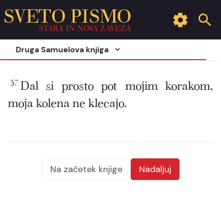
SVETO PISMO
STARA IN NOVA ZAVEZA
Druga Samuelova knjiga
37
Dal si prosto pot mojim korakom,
moja kolena ne klecajo.
Na začetek knjige
Nadaljuj