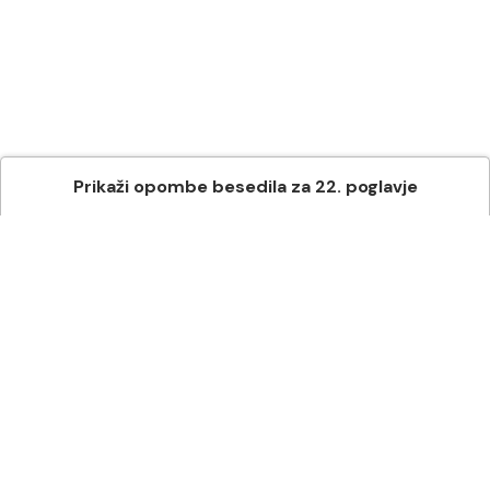
Prikaži
opombe besedila
za
22
. poglavje