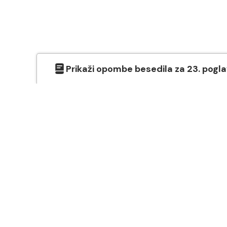
Prikaži
opombe besedila
za
23
. pogl
O SVETEM PISMU