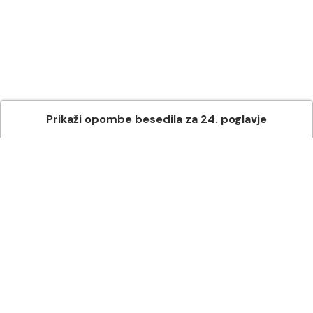
Prikaži
opombe besedila
za
24
. poglavje