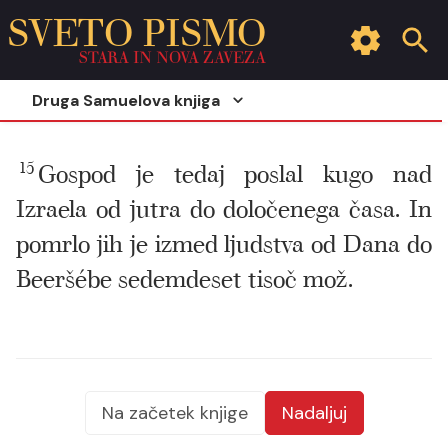
SVETO PISMO
STARA IN NOVA ZAVEZA
Druga Samuelova knjiga
15
Gospod je tedaj poslal kugo nad
Izraela od jutra do določenega časa. In
pomrlo jih je izmed ljudstva od Dana do
Beeršébe sedemdeset tisoč mož.
Na začetek knjige
Nadaljuj