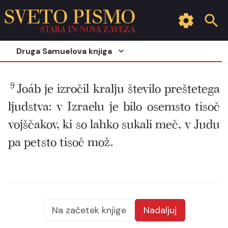
SVETO PISMO
STARA IN NOVA ZAVEZA
Druga Samuelova knjiga
9
Joáb je izročil kralju število preštetega
ljudstva: v Izraelu je bilo osemsto tisoč
vojščakov, ki so lahko sukali meč, v Judu
pa petsto tisoč mož.
Na začetek knjige
Nadaljuj