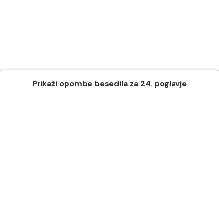
Prikaži
opombe besedila
za
24
. poglavje