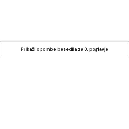
Prikaži
opombe besedila
za
3
. poglavje