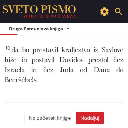
SVETO PISMO
STARA IN NOVA ZAVEZA
Druga Samuelova knjiga
10
da bo prestavil kraljestvo iz Savlove
hiše in postavil Davidov prestol čez
Izraela in čez Juda od Dana do
Beeršébe!«
Na začetek knjige
Nadaljuj