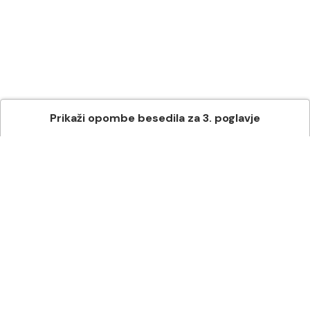
Prikaži
opombe besedila
za
3
. poglavje