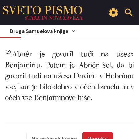
SVETO PISMO
STARA IN NOVA ZAVEZA
Druga Samuelova knjiga
19
Abnêr je govoril tudi na ušesa
Benjaminu. Potem je Abnêr šel, da bi
govoril tudi na ušesa Davidu v Hebrónu
vse, kar je bilo dobro v očeh Izraela in v
očeh vse Benjaminove hiše.