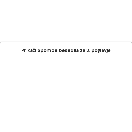
Prikaži
opombe besedila
za
3
. poglavje