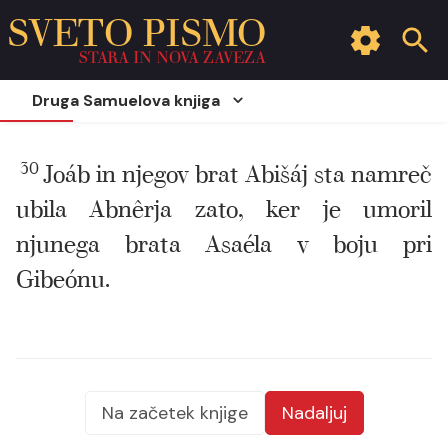
SVETO PISMO
STARA IN NOVA ZAVEZA
Druga Samuelova knjiga
30
Joáb in njegov brat Abišáj sta namreč
ubila Abnêrja zato, ker je umoril
njunega brata Asaéla v boju pri
Gibeónu.
Na začetek knjige
Nadaljuj