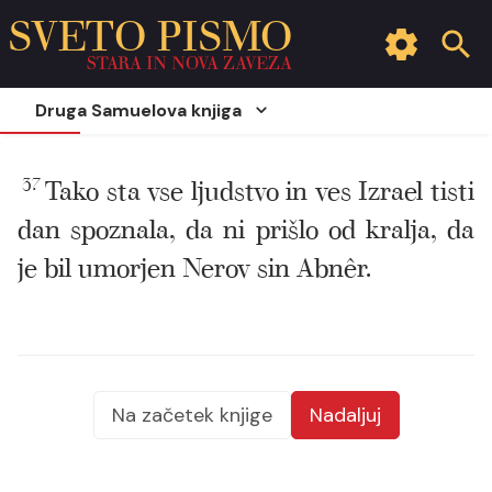
SVETO PISMO
STARA IN NOVA ZAVEZA
Druga Samuelova knjiga
37
Tako sta vse ljudstvo in ves Izrael tisti
dan spoznala, da ni prišlo od kralja, da
je bil umorjen Nerov sin Abnêr.
Na začetek knjige
Nadaljuj