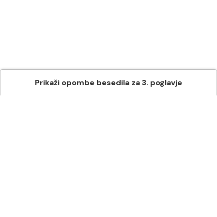
Prikaži
opombe besedila
za
3
. poglavje