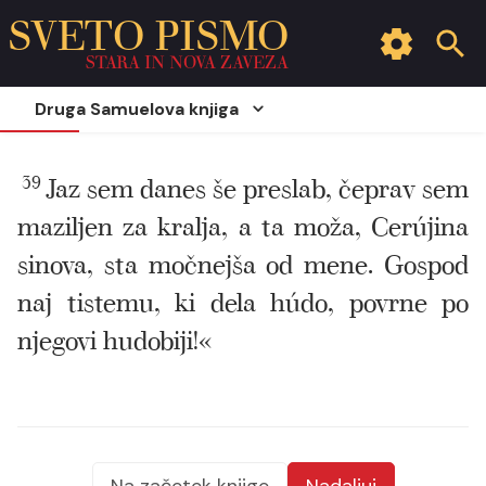
SVETO PISMO
STARA IN NOVA ZAVEZA
Druga Samuelova knjiga
39
Jaz sem danes še preslab, čeprav sem
maziljen za kralja, a ta moža, Cerújina
sinova, sta močnejša od mene. Gospod
naj tistemu, ki dela húdo, povrne po
njegovi hudobiji!«