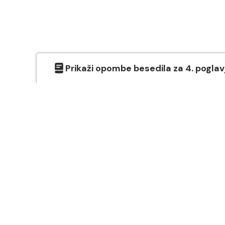
Prikaži
opombe besedila
za
4
. poglav
O SVETEM PISMU