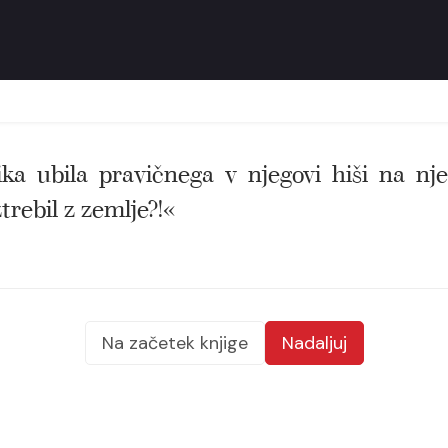
čnika ubila pravičnega v njegovi hiši na n
ztrebil z zemlje?!«
Na začetek knjige
Nadaljuj