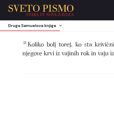
SVETO PISMO
STARA IN NOVA ZAVEZA
Druga Samuelova knjiga
11
Koliko bolj torej, ko sta krivi
njegove krvi iz vajinih rok in vaju i