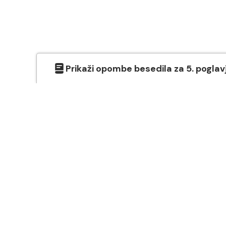
Prikaži
opombe besedila
za
5
. poglav
O SVETEM PISMU