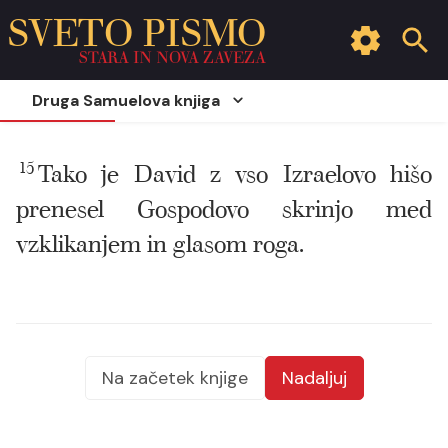
SVETO PISMO
STARA IN NOVA ZAVEZA
Druga Samuelova knjiga
15
Tako je David z vso Izraelovo hišo
prenesel Gospodovo skrinjo med
vzklikanjem in glasom roga.
Na začetek knjige
Nadaljuj