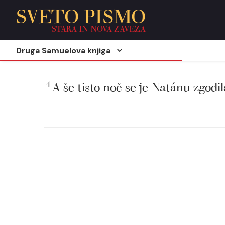
SVETO PISMO
STARA IN NOVA ZAVEZA
Druga Samuelova knjiga
4
A še tisto noč se je Natánu zgodi