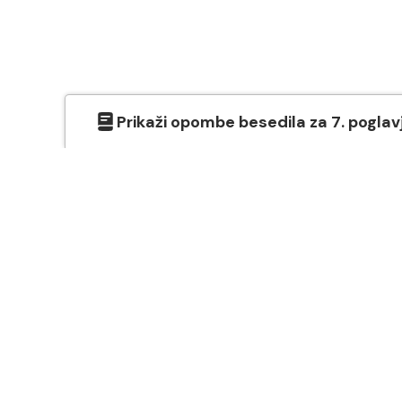
Prikaži
opombe besedila
za
7
. poglav
O SVETEM PISMU