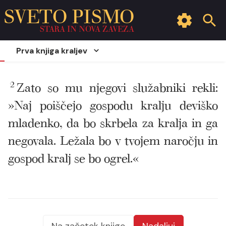
SVETO PISMO
STARA IN NOVA ZAVEZA
Prva knjiga kraljev
2
Zato so mu njegovi služabniki rekli:
»Naj poiščejo gospodu kralju deviško
mladenko, da bo skrbela za kralja in ga
negovala. Ležala bo v tvojem naročju in
gospod kralj se bo ogrel.«