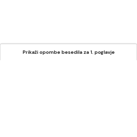
Prikaži
opombe besedila
za
1
. poglavje