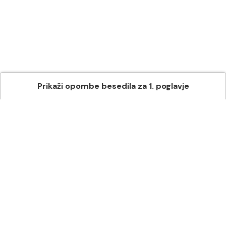
Prikaži
opombe besedila
za
1
. poglavje