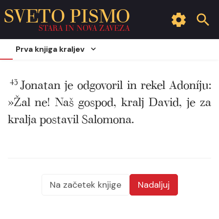
SVETO PISMO
STARA IN NOVA ZAVEZA
Prva knjiga kraljev
43
Jonatan je odgovoril in rekel Adoníju:
»Žal ne! Naš gospod, kralj David, je za
kralja postavil Salomona.
Na začetek knjige
Nadaljuj