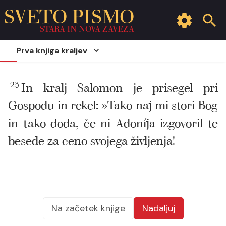
SVETO PISMO
STARA IN NOVA ZAVEZA
Prva knjiga kraljev
23
In kralj Salomon je prisegel pri
Gospodu in rekel: »Tako naj mi stori Bog
in tako doda, če ni Adoníja izgovoril te
besede za ceno svojega življenja!
Na začetek knjige
Nadaljuj