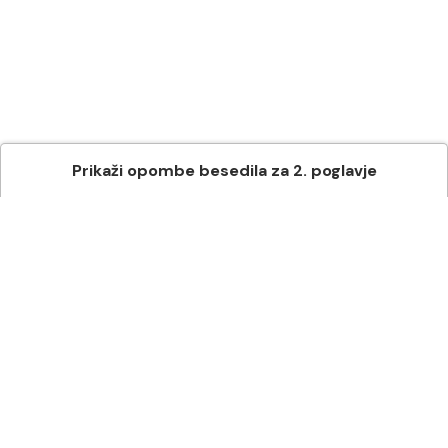
Prikaži
opombe besedila
za
2
. poglavje