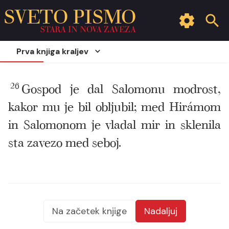
SVETO PISMO
STARA IN NOVA ZAVEZA
Prva knjiga kraljev
26
Gospod je dal Salomonu modrost,
kakor mu je bil obljubil; med Hirámom
in Salomonom je vladal mir in sklenila
sta zavezo med seboj.
Na začetek knjige
Nadaljuj