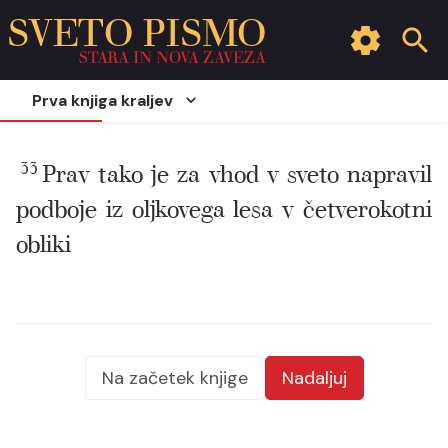
SVETO PISMO
STARA IN NOVA ZAVEZA
Prva knjiga kraljev
33
Prav tako je za vhod v sveto napravil
podboje iz oljkovega lesa v četverokotni
obliki
Na začetek knjige
Nadaljuj