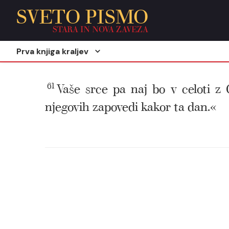
SVETO PISMO
STARA IN NOVA ZAVEZA
Prva knjiga kraljev
61
Vaše srce pa naj bo v celoti z
njegovih zapovedi kakor ta dan.«