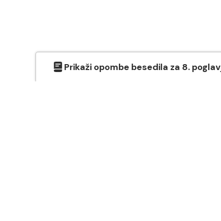
Prikaži
opombe besedila
za
8
. poglav
O SVETEM PISMU