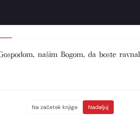
 Gospodom, našim Bogom, da boste ravnali
Na začetek knjige
Nadaljuj