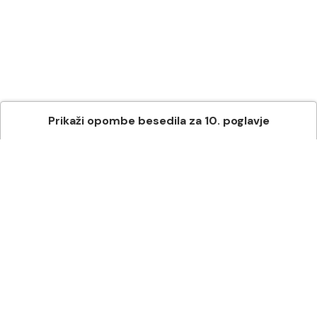
Prikaži
opombe besedila
za
10
. poglavje