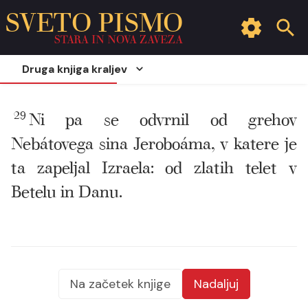
SVETO PISMO
STARA IN NOVA ZAVEZA
Druga knjiga kraljev
29
Ni pa se odvrnil od grehov
Nebátovega sina Jeroboáma, v katere je
ta zapeljal Izraela: od zlatih telet v
Betelu in Danu.
Na začetek knjige
Nadaljuj