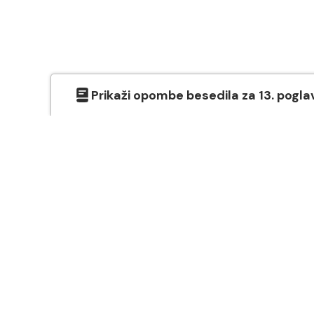
Prikaži
opombe besedila
za
13
. pogla
O SVETEM PISMU