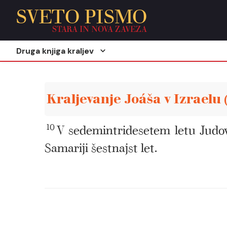
SVETO PISMO
STARA IN NOVA ZAVEZA
Druga knjiga kraljev
Kraljevanje Joáša v Izraelu
10
V sedemintridesetem letu Judove
Samariji šestnajst let.