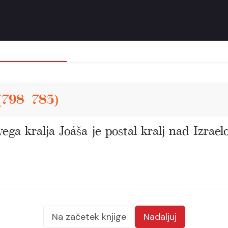
 (798–783)
ga kralja Joáša je postal kralj nad Izraelo
Na začetek knjige
Nadaljuj