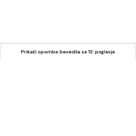
Prikaži
opombe besedila
za
13
. poglavje