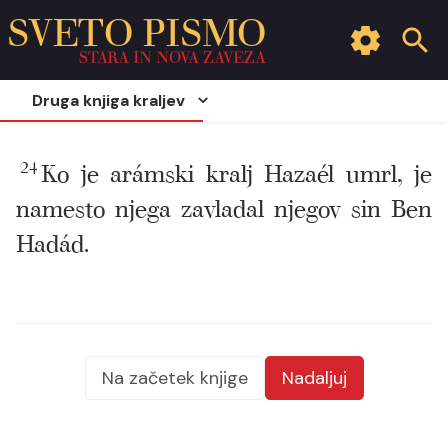
SVETO PISMO
STARA IN NOVA ZAVEZA
Druga knjiga kraljev
24
Ko je arámski kralj Hazaél umrl, je
namesto njega zavladal njegov sin Ben
Hadád.
Na začetek knjige
Nadaljuj