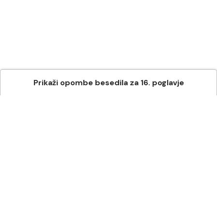
Prikaži
opombe besedila
za
16
. poglavje