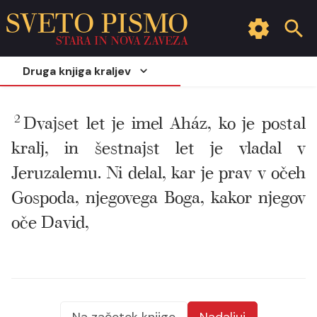
SVETO PISMO
STARA IN NOVA ZAVEZA
Druga knjiga kraljev
2
Dvajset let je imel Aház, ko je postal
kralj, in šestnajst let je vladal v
Jeruzalemu. Ni delal, kar je prav v očeh
Gospoda, njegovega Boga, kakor njegov
oče David,