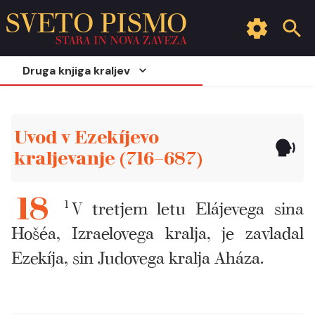
SVETO PISMO
STARA IN NOVA ZAVEZA
Druga knjiga kraljev
Uvod v Ezekíjevo
kraljevanje (716–687)
1
V tretjem letu Elájevega sina
18
Hošéa, Izraelovega kralja, je zavladal
Ezekíja, sin Judovega kralja Aháza.