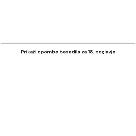
Prikaži
opombe besedila
za
18
. poglavje