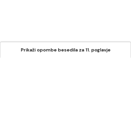
Prikaži
opombe besedila
za
11
. poglavje