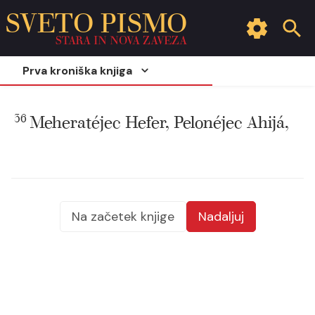
SVETO PISMO
STARA IN NOVA ZAVEZA
Prva kroniška knjiga
36
Meheratéjec Hefer, Pelonéjec Ahijá,
Na začetek knjige
Nadaljuj