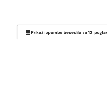
Prikaži
opombe besedila
za
12
. pogla
O SVETEM PISMU