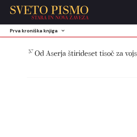
SVETO PISMO
STARA IN NOVA ZAVEZA
Prva kroniška knjiga
37
Od Aserja štirideset tisoč za vo