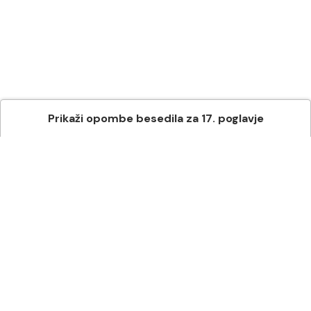
Prikaži
opombe besedila
za
17
. poglavje