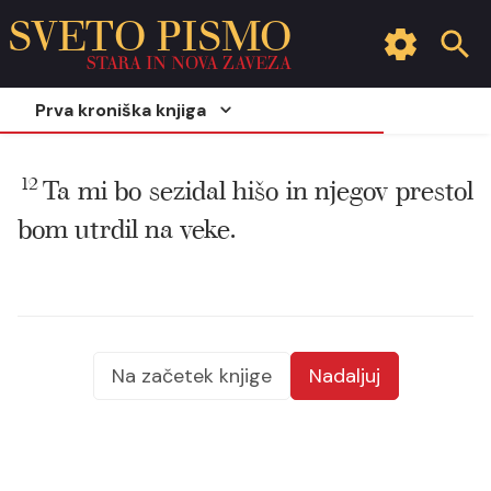
SVETO PISMO
STARA IN NOVA ZAVEZA
Prva kroniška knjiga
12
Ta mi bo sezidal hišo in njegov prestol
bom utrdil na veke.
Na začetek knjige
Nadaljuj