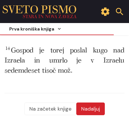
SVETO PISMO
STARA IN NOVA ZAVEZA
Prva kroniška knjiga
14
Gospod je torej poslal kugo nad
Izraela in umrlo je v Izraelu
sedemdeset tisoč mož.
Na začetek knjige
Nadaljuj