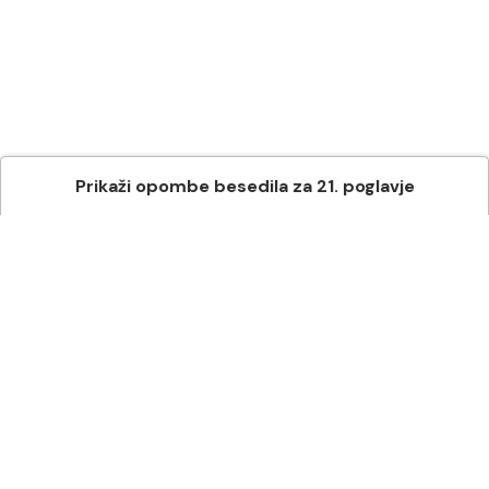
Prikaži
opombe besedila
za
21
. poglavje