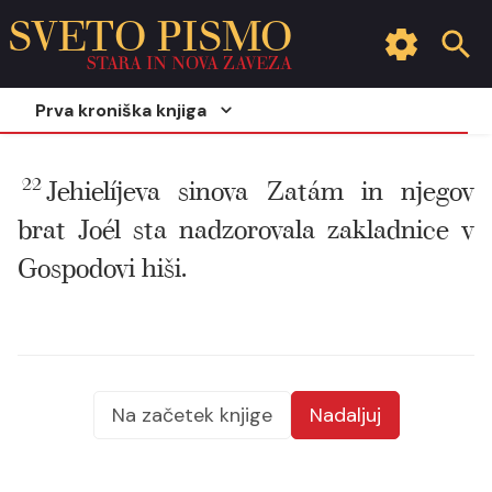
SVETO PISMO
STARA IN NOVA ZAVEZA
Prva kroniška knjiga
22
Jehielíjeva sinova Zatám in njegov
brat Joél sta nadzorovala zakladnice v
Gospodovi hiši.
Na začetek knjige
Nadaljuj