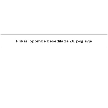
Prikaži
opombe besedila
za
26
. poglavje