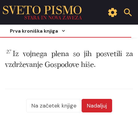
SVETO PISMO
STARA IN NOVA ZAVEZA
Prva kroniška knjiga
27
Iz vojnega plena so jih posvetili za
vzdrževanje Gospodove hiše.
Na začetek knjige
Nadaljuj