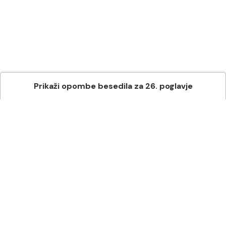
Prikaži
opombe besedila
za
26
. poglavje