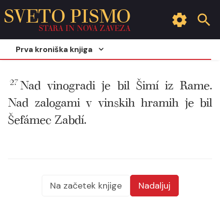
SVETO PISMO
STARA IN NOVA ZAVEZA
Prva kroniška knjiga
27
Nad vinogradi je bil Šimí iz Rame.
Nad zalogami v vinskih hramih je bil
Šefámec Zabdí.
Na začetek knjige
Nadaljuj