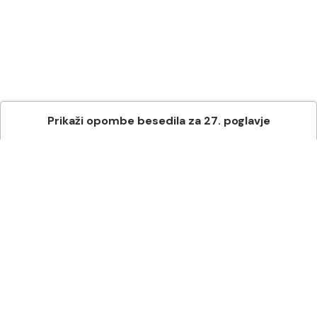
Prikaži
opombe besedila
za
27
. poglavje