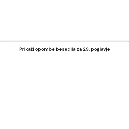
Prikaži
opombe besedila
za
29
. poglavje