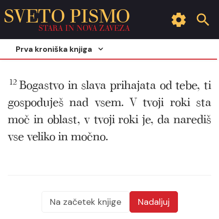
SVETO PISMO
STARA IN NOVA ZAVEZA
Prva kroniška knjiga
12
Bogastvo in slava prihajata od tebe, ti
gospoduješ nad vsem. V tvoji roki sta
moč in oblast, v tvoji roki je, da narediš
vse veliko in močno.
Na začetek knjige
Nadaljuj