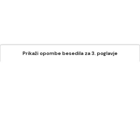
Prikaži
opombe besedila
za
3
. poglavje