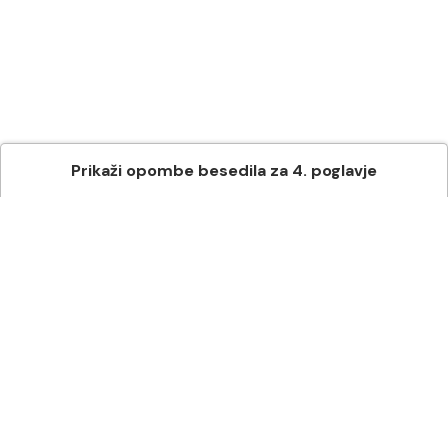
Prikaži
opombe besedila
za
4
. poglavje