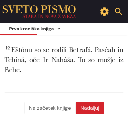
SVETO PISMO
STARA IN NOVA ZAVEZA
Prva kroniška knjiga
12
Eštónu so se rodili Betrafá, Paséah in
Tehiná, oče Ir Naháša. To so možje iz
Rehe.
Na začetek knjige
Nadaljuj