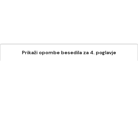
Prikaži
opombe besedila
za
4
. poglavje