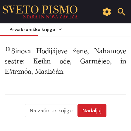
SVETO PISMO
STARA IN NOVA ZAVEZA
Prva kroniška knjiga
19
Sinova Hodijájeve žene, Nahamove
sestre: Keílin oče, Garméjec, in
Eštemóa, Maahčán.
Na začetek knjige
Nadaljuj